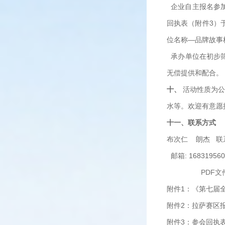
企业自主报名参加
回执表（附件3）
位名称—品牌故事
承办单位在初步筛
无偿提供和配合。
十、
活动性质为公
水等。欢迎有意愿
十一、联系方式
布次仁 朗杰 联系电
邮箱: 16831956
PDF文
附件1：《第七届
附件2：拉萨赛区
附件3：参会回执