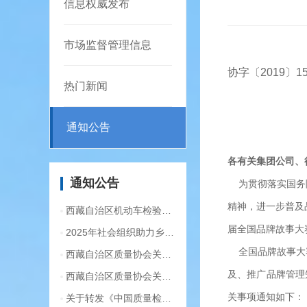
信息权威发布
市场监督管理信息
协字〔2019〕1
热门新闻
通知公告
各有关集团公司、
通知公告
为贯彻落实国务院
精神，进一步普及
西藏自治区机动车检验行业管理骨干研修班机动车检测工考核合格获证人员名单
届全国品牌故事大
2025年社会组织助力乡村振兴优质公益项目《藏香文化非遗传承培育》培训合格人员及...
全国品牌故事大赛
西藏自治区质量协会关于《拉萨市旅拍行业服务规范》团体标准的征求意见函
及、推广品牌管理
西藏自治区质量协会关于转发《第五期品牌大讲堂——地理标志的法律保护培训通知》的通知
关事项通知如下：
关于转发《中国质量检验协会关于组织广大优秀企业开展2026年“3·15”国际消费者权益...