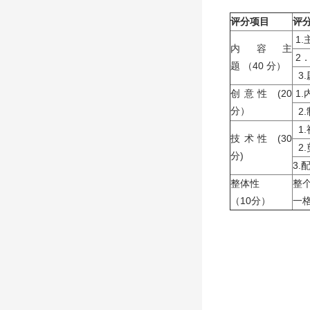
评分项目
评
1
内容主
2
题 （40 分）
3
创意性 (20
1
分）
2.
1
技术性 (30
2
分)
3.
整体性
整
（10分）
一