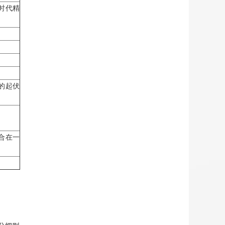
时代精
的起伏
合在一