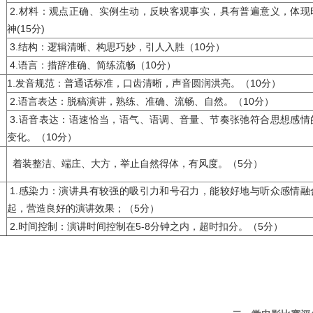
2.材料：观点正确、实例生动，反映客观事实，具有普遍意义，体现
神(15分)
3.结构：逻辑清晰、构思巧妙，引人入胜（10分）
4.语言：措辞准确、简练流畅（10分）
1.发音规范：普通话标准，口齿清晰，声音圆润洪亮。（10分）
2.语言表达：脱稿演讲，熟练、准确、流畅、自然。（10分）
3.语音表达：语速恰当，语气、语调、音量、节奏张弛符合思想感情
变化。（10分）
着装整洁、端庄、大方，举止自然得体，有风度。（5分）
1.感染力：演讲具有较强的吸引力和号召力，能较好地与听众感情融
起，营造良好的演讲效果；（5分）
2.时间控制：演讲时间控制在5-8分钟之内，超时扣分。（5分）