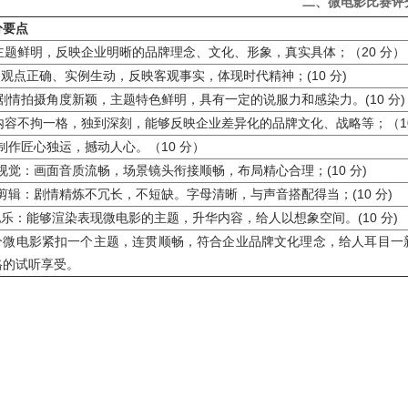
二、微电影
比赛评
分要点
.主题鲜明，反映企业明晰的品牌理念、文化、形象，真实具体；（20 分）
．观点正确、实例生动，反映客观事实，体现时代精神；(10 分)
.剧情拍摄角度新颖，主题特色鲜明，具有一定的说服力和感染力。(10 分)
.内容不拘一格，独到深刻，能够反映企业差异化的品牌文化、战略等；（10
制作匠心独运，撼动人心。（10 分）
.视觉：画面音质流畅，场景镜头衔接顺畅，布局精心合理；(10 分)
.剪辑：剧情精炼不冗长，不短缺。字母清晰，与声音搭配得当；(10 分)
配乐：能够渲染表现微电影的主题，升华内容，给人以想象空间。(10 分)
个微电影紧扣一个主题，连贯顺畅，符合企业品牌文化理念，给人耳目一
格的试听享受。
附件