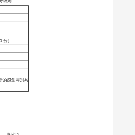
分细则
 分）
新的感觉与别具
2