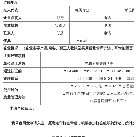
详细地址
法人代表
所属行业
单位网
企业负责人
职务
电话
质量机构
负责人
电话
联系人
职务
电话
传真
E-mail
企业概况：（企业主要产品/服务、职工人数以及采用质量管理方法，可增加附页）
主要经营项目
单位员工总数
专职质量管理人数
通过认证的
□ ISO9001 □ ISO14001 □ OHSAS18001 
管理体系
□ TL9000 □ ISO/TS16
□ 5S/6S □ QC小组 □ TQM □ 合
使用过的
□ 精益生产(丰田生产方式) □ 六西格玛/精益
质量管理方法
□ 满意度测评 □ 
申请单位意见：
我单位同意申请入会，愿意遵守协会章程，积极参加协会组