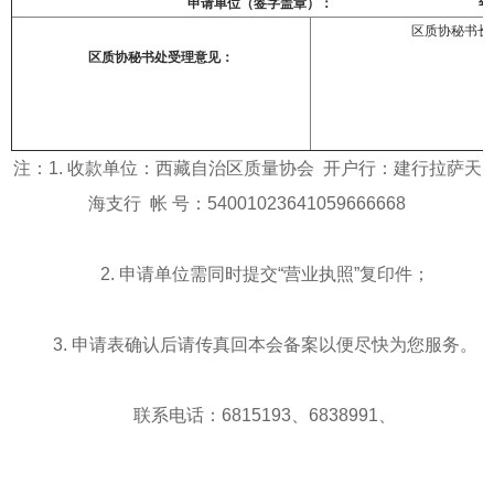
申请单位（签字盖章）： 年 月
区质协秘书长
区质协秘书处受理意见：
年
注：1. 收款单位：西藏自治区质量协会 开户行：建行拉萨天
海支行 帐 号：54001023641059666668
2. 申请单位需同时提交“营业执照”复印件；
3. 申请表确认后请传真回本会备案以便尽快为您服务。
联系电话：6815193、6838991、