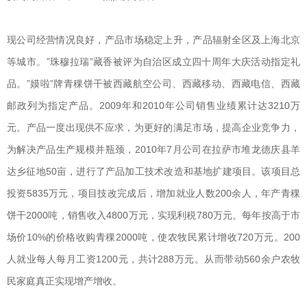
现公司经营情况良好，产品市场稳定上升，产品辐射全区及上海北京
等城市。”珠穆拉瑞”藏香被评为自治区成立四十周年大庆活动指定礼
品。”嫫啦”牌青稞饼干被西藏航空公司、西藏移动、西藏电信、西藏
邮政列为指定产品。2009年和2010年公司销售业绩累计达3210万
元。产品一度出现供不应求，为更好的满足市场，提高企业竞争力，
为解决产品生产规模并瓶颈，2010年7月公司在拉萨市堆龙德庆县羊
达乡征地50亩，进行了产品加工技术改造和基地扩建项目。该项目总
投资5835万元，项目技改完成后，增加就业人数200余人，年产青稞
饼干2000吨，销售收入4800万元，实现利税780万元。每年按高于市
场价10%的价格收购青稞2000吨，使农牧民累计增收720万元。200
人就业每人每月工资1200元，共计288万元。从而带动560余户农牧
民家庭真正实现增产增收。