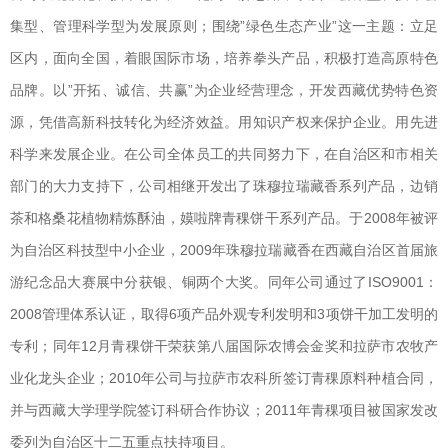
集型、管理科学型为发展原则；围绕”绿色生态产业”这一主题：立足
区内，面向全国，着眼国际市场，培养拳头产品，积极打造高原特色
品牌。以”开拓、诚信、共赢”为企业经营理念，开发西藏优势特色资
源，凭借高新科技转化为经济效益。用知识产权来保护企业。用先进
科学来发展企业。在公司全体员工的共同努力下，在自治区和市相关
部门的大力支持下，公司相继开发出了珠穆拉瑞藏香系列产品，边销
茶和格桑花植物精炼酥油，嫫啦牌青稞饼干系列产品。于2008年被评
为自治区科技型中小企业，2009年珠穆拉瑞藏香在西藏自治区首届旅
游纪念品大赛展中分获银、铜两个大奖。同年公司通过了ISO9001：
2008管理体系认证，取得6项产品外观专利发明和3项饼干加工发明的
专利；同年12月青稞饼干荣获第八届国际农博会金奖和拉萨市农牧产
业化龙头企业；2010年公司与拉萨市农科所签订青稞原料种植合同，
并与西藏大学理学院签订科研合作协议；2011年青稞项目被国家发改
委列为自治区十二五重点扶持项目。